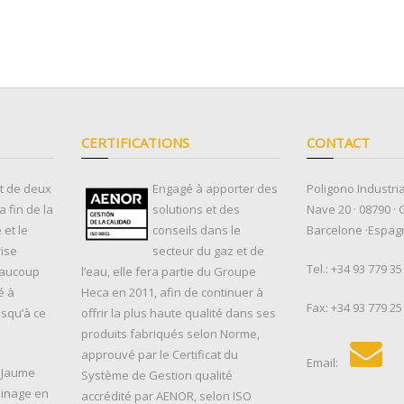
CERTIFICATIONS
CONTACT
ut de deux
Engagé à apporter des
Poligono Industria
 fin de la
solutions et des
Nave 20 · 08790 · 
et le
conseils dans le
Barcelone ·Espag
rise
secteur du gaz et de
Tel.:
+34 93 779 35
eaucoup
l’eau, elle fera partie du Groupe
é à
Heca en 2011, afin de continuer à
Fax: +34 93 779 25
usqu’à ce
offrir la plus haute qualité dans ses
produits fabriqués selon Norme,
approuvé par le Certificat du
Email:
, Jaume
Système de Gestion qualité
sinage en
accrédité par AENOR, selon ISO