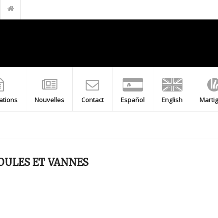
FILTRE EN LAITON POUR GPL M-F 20.150 PN5
BOUCHON DE GAINE
GAINES DE PROTECTION EN ACIER INOXYDABLE AVEC BOUCHON
TRANSITION DE BRANCHEMENT GAZ
TIGE DE BRANCHEMENT GAZ
RACCORD BAÏONNETTE DEUX PIÈCES LAITON POUR COMPTEUR
MITIGEUR THERMOSTATIQUE F-F
cations
Nouvelles
Contact
Español
English
Marti
MITIGEUR THERMOSTATIQUE M-M
VANNE FLOTTEUR À TIGE RONDE FILETÉE
FLOTTEUR DE CUIVRE POUR VANNE FLOTTEUR À TIGE PLATE
OULES ET VANNES