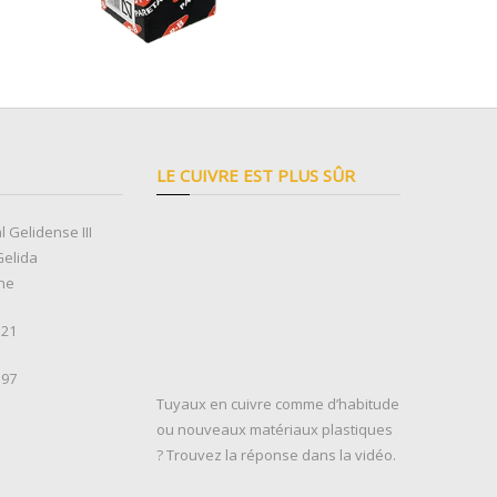
LE CUIVRE EST PLUS SÛR
l Gelidense III
Gelida
ne
 21
 97
Tuyaux en cuivre comme d’habitude
ou nouveaux matériaux plastiques
? Trouvez la réponse dans la vidéo.