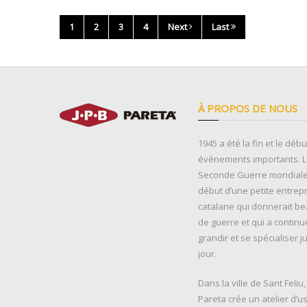
1
2
3
4
Next
Last
À PROPOS DE NOUS
1945 a été la fin et le déb
événements importants. La
Seconde Guerre mondiale 
début d’une petite entrep
catalane qui donnerait b
de guerre et qui a continu
grandir et se spécialiser j
jour.
Dans la ville de Sant Feliu
Pareta crée un atelier d’u