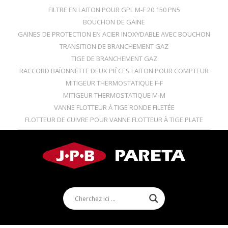
FILTRE EN LAITON POUR GPL M-F 20.150 PN5
BOUCHON DE GAINE
GAINES DE PROTECTION EN ACIER INOXYDABLE AVEC BOUCHON
TRANSITION DE BRANCHEMENT GAZ
TIGE DE BRANCHEMENT GAZ
RACCORD BAÏONNETTE DEUX PIÈCES LAITON POUR COMPTEUR
MITIGEUR THERMOSTATIQUE F-F
MITIGEUR THERMOSTATIQUE M-M
VANNE FLOTTEUR À TIGE RONDE FILETÉE
FLOTTEUR DE CUIVRE POUR VANNE FLOTTEUR À TIGE PLATE