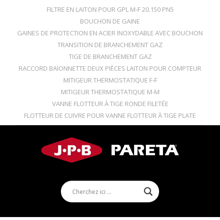
FILTRE EN LAITON POUR GPL M-F 20.150 PN5
BOUCHON DE GAINE
GAINES DE PROTECTION EN ACIER INOXYDABLE AVEC BOUCHON
TRANSITION DE BRANCHEMENT GAZ
TIGE DE BRANCHEMENT GAZ
RACCORD BAÏONNETTE DEUX PIÈCES LAITON POUR COMPTEUR
MITIGEUR THERMOSTATIQUE F-F
MITIGEUR THERMOSTATIQUE M-M
VANNE FLOTTEUR À TIGE RONDE FILETÉE
FLOTTEUR DE CUIVRE POUR VANNE FLOTTEUR À TIGE PLATE