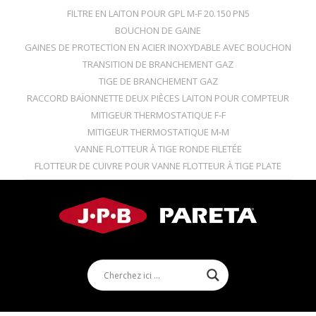
FILTRE EN LAITON POUR GPL M-F 20.150 PN5
BOUCHON DE GAINE
GAINES DE PROTECTION EN ACIER INOXYDABLE AVEC BOUCHON
TRANSITION DE BRANCHEMENT GAZ
TIGE DE BRANCHEMENT GAZ
RACCORD BAÏONNETTE DEUX PIÈCES LAITON POUR COMPTEUR
MITIGEUR THERMOSTATIQUE F-F
MITIGEUR THERMOSTATIQUE M-M
VANNE FLOTTEUR À TIGE RONDE FILETÉE
FLOTTEUR DE CUIVRE POUR VANNE FLOTTEUR À TIGE PLATE