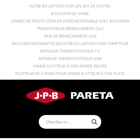
FILTRE EN LAITON POUR GPL M-F 20.150 PN5
BOUCHON DE GAINE
GAINES DE PROTECTION EN ACIER INOXYDABLE AVEC BOUCHON
TRANSITION DE BRANCHEMENT GAZ
TIGE DE BRANCHEMENT GAZ
RACCORD BAÏONNETTE DEUX PIÈCES LAITON POUR COMPTEUR
MITIGEUR THERMOSTATIQUE F-F
MITIGEUR THERMOSTATIQUE M-M
VANNE FLOTTEUR À TIGE RONDE FILETÉE
FLOTTEUR DE CUIVRE POUR VANNE FLOTTEUR À TIGE PLATE