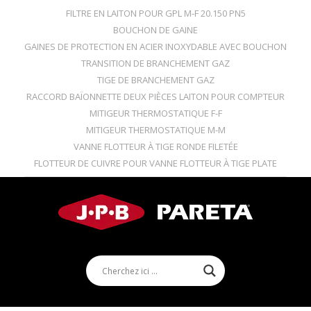
FILTRE EN LAITON POUR GPL M-F 20.150 PN5
BOUCHON DE GAINE
GAINES DE PROTECTION EN ACIER INOXYDABLE AVEC BOUCHON
TRANSITION DE BRANCHEMENT GAZ
TIGE DE BRANCHEMENT GAZ
RACCORD BAÏONNETTE DEUX PIÈCES LAITON POUR COMPTEUR
MITIGEUR THERMOSTATIQUE F-F
MITIGEUR THERMOSTATIQUE M-M
VANNE FLOTTEUR À TIGE RONDE FILETÉE
FLOTTEUR DE CUIVRE POUR VANNE FLOTTEUR À TIGE PLATE