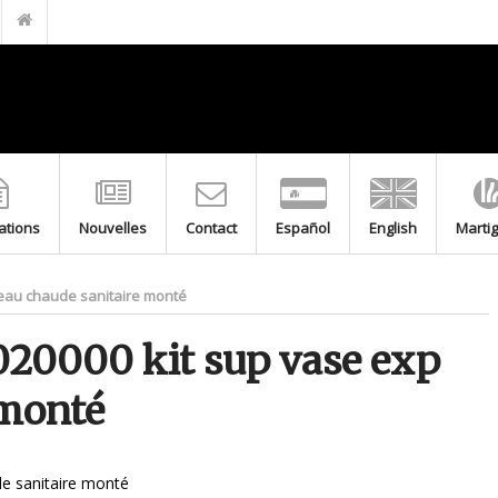
FILTRE EN LAITON POUR GPL M-F 20.150 PN5
BOUCHON DE GAINE
GAINES DE PROTECTION EN ACIER INOXYDABLE AVEC BOUCHON
TRANSITION DE BRANCHEMENT GAZ
TIGE DE BRANCHEMENT GAZ
RACCORD BAÏONNETTE DEUX PIÈCES LAITON POUR COMPTEUR
MITIGEUR THERMOSTATIQUE F-F
cations
Nouvelles
Contact
Español
English
Marti
MITIGEUR THERMOSTATIQUE M-M
VANNE FLOTTEUR À TIGE RONDE FILETÉE
 eau chaude sanitaire monté
FLOTTEUR DE CUIVRE POUR VANNE FLOTTEUR À TIGE PLATE
020000 kit sup vase exp
 monté
de sanitaire monté