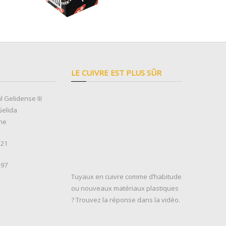
LE CUIVRE EST PLUS SÛR
l Gelidense III
Gelida
ne
 21
 97
Tuyaux en cuivre comme d’habitude
ou nouveaux matériaux plastiques
? Trouvez la réponse dans la vidéo.