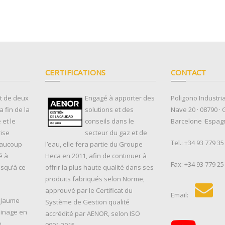
CERTIFICATIONS
CONTACT
ut de deux
Engagé à apporter des
Poligono Industria
 fin de la
solutions et des
Nave 20 · 08790 · 
et le
conseils dans le
Barcelone ·Espag
rise
secteur du gaz et de
Tel.:
+34 93 779 35
eaucoup
l’eau, elle fera partie du Groupe
é à
Heca en 2011, afin de continuer à
Fax: +34 93 779 25
usqu’à ce
offrir la plus haute qualité dans ses
produits fabriqués selon Norme,
approuvé par le Certificat du
Email:
, Jaume
Système de Gestion qualité
sinage en
accrédité par AENOR, selon ISO
e