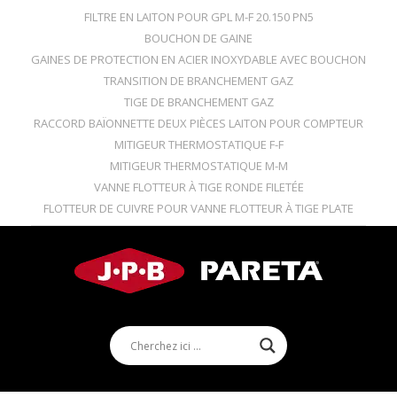
FILTRE EN LAITON POUR GPL M-F 20.150 PN5
BOUCHON DE GAINE
GAINES DE PROTECTION EN ACIER INOXYDABLE AVEC BOUCHON
TRANSITION DE BRANCHEMENT GAZ
TIGE DE BRANCHEMENT GAZ
RACCORD BAÏONNETTE DEUX PIÈCES LAITON POUR COMPTEUR
MITIGEUR THERMOSTATIQUE F-F
MITIGEUR THERMOSTATIQUE M-M
VANNE FLOTTEUR À TIGE RONDE FILETÉE
FLOTTEUR DE CUIVRE POUR VANNE FLOTTEUR À TIGE PLATE