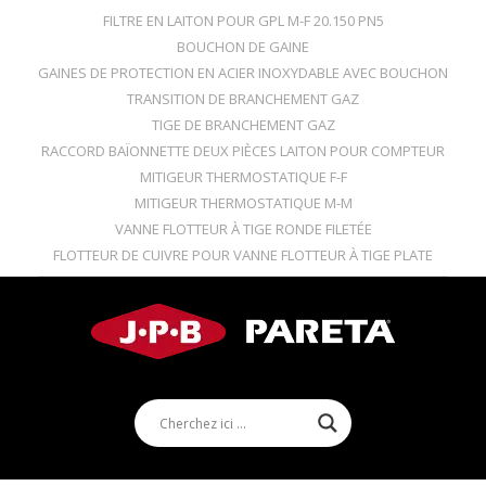
FILTRE EN LAITON POUR GPL M-F 20.150 PN5
BOUCHON DE GAINE
GAINES DE PROTECTION EN ACIER INOXYDABLE AVEC BOUCHON
TRANSITION DE BRANCHEMENT GAZ
TIGE DE BRANCHEMENT GAZ
RACCORD BAÏONNETTE DEUX PIÈCES LAITON POUR COMPTEUR
MITIGEUR THERMOSTATIQUE F-F
MITIGEUR THERMOSTATIQUE M-M
VANNE FLOTTEUR À TIGE RONDE FILETÉE
FLOTTEUR DE CUIVRE POUR VANNE FLOTTEUR À TIGE PLATE