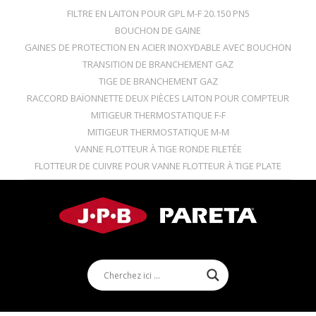
FILTRE EN LAITON POUR GPL M-F 20.150 PN5
BOUCHON DE GAINE
GAINES DE PROTECTION EN ACIER INOXYDABLE AVEC BOUCHON
TRANSITION DE BRANCHEMENT GAZ
TIGE DE BRANCHEMENT GAZ
RACCORD BAÏONNETTE DEUX PIÈCES LAITON POUR COMPTEUR
MITIGEUR THERMOSTATIQUE F-F
MITIGEUR THERMOSTATIQUE M-M
VANNE FLOTTEUR À TIGE RONDE FILETÉE
FLOTTEUR DE CUIVRE POUR VANNE FLOTTEUR À TIGE PLATE