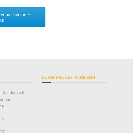
 vous cherchez?
s!
LE CUIVRE EST PLUS SÛR
l Gelidense III
Gelida
ne
 21
 97