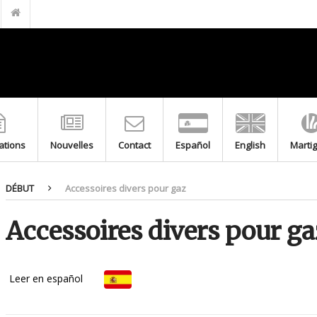
FILTRE EN LAITON POUR GPL M-F 20.150 PN5
BOUCHON DE GAINE
GAINES DE PROTECTION EN ACIER INOXYDABLE AVEC BOUCHON
TRANSITION DE BRANCHEMENT GAZ
TIGE DE BRANCHEMENT GAZ
RACCORD BAÏONNETTE DEUX PIÈCES LAITON POUR COMPTEUR
MITIGEUR THERMOSTATIQUE F-F
cations
Nouvelles
Contact
Español
English
Marti
MITIGEUR THERMOSTATIQUE M-M
VANNE FLOTTEUR À TIGE RONDE FILETÉE
DÉBUT
Accessoires divers pour gaz
FLOTTEUR DE CUIVRE POUR VANNE FLOTTEUR À TIGE PLATE
Accessoires divers pour ga
Leer en español