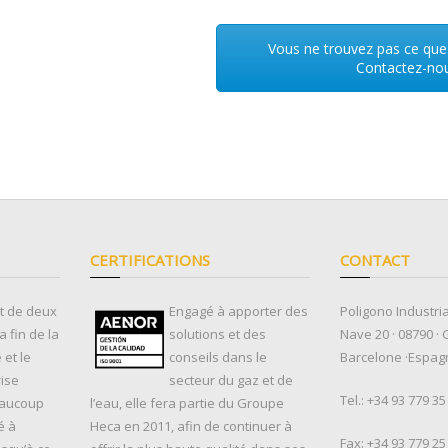
Vous ne trouvez pas ce que
Contactez-nou
CERTIFICATIONS
CONTACT
ut de deux
Engagé à apporter des
Poligono Industria
 fin de la
solutions et des
Nave 20 · 08790 · 
et le
conseils dans le
Barcelone ·Espag
rise
secteur du gaz et de
Tel.:
+34 93 779 35
eaucoup
l’eau, elle fera partie du Groupe
é à
Heca en 2011, afin de continuer à
Fax: +34 93 779 25