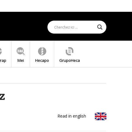
grap
Mei
Hecapo
GrupoHeca
z
Read in english