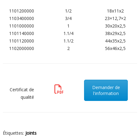
1101200000
1/2
18x11x2
1103400000
3/4
23×12,7×2
1101000000
1
30x20x2,5
1101140000
1.1/4
38x29x2,5
1101120000
1.1/2
44x35x2,5
1102000000
2
56x46x2,5
Demander de
Certificat de
l'information
qualité
Étiquettes:
Joints