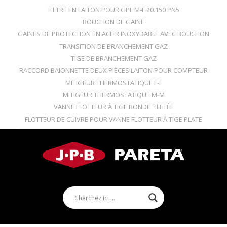
FILTRE EN LAITON POUR GPL M-F 20.150 PN5
BOUCHON DE GAINE
GAINES DE PROTECTION EN ACIER INOXYDABLE AVEC BOUCHON
TRANSITION DE BRANCHEMENT GAZ
TIGE DE BRANCHEMENT GAZ
RACCORD BAÏONNETTE DEUX PIÈCES LAITON POUR COMPTEUR
MITIGEUR THERMOSTATIQUE F-F
MITIGEUR THERMOSTATIQUE M-M
VANNE FLOTTEUR À TIGE RONDE FILETÉE
FLOTTEUR DE CUIVRE POUR VANNE FLOTTEUR À TIGE PLATE