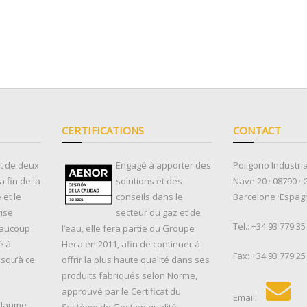
CERTIFICATIONS
CONTACT
ut de deux
Engagé à apporter des
Poligono Industria
 fin de la
solutions et des
Nave 20 · 08790 · 
et le
conseils dans le
Barcelone ·Espag
rise
secteur du gaz et de
Tel.:
+34 93 779 35
eaucoup
l’eau, elle fera partie du Groupe
é à
Heca en 2011, afin de continuer à
Fax: +34 93 779 25
usqu’à ce
offrir la plus haute qualité dans ses
produits fabriqués selon Norme,
approuvé par le Certificat du
Email:
, Jaume