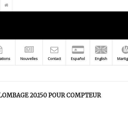
FILTRE EN LAITON POUR GPL M-F 20.150 PN5
BOUCHON DE GAINE
GAINES DE PROTECTION EN ACIER INOXYDABLE AVEC BOUCHON
TRANSITION DE BRANCHEMENT GAZ
TIGE DE BRANCHEMENT GAZ
RACCORD BAÏONNETTE DEUX PIÈCES LAITON POUR COMPTEUR
MITIGEUR THERMOSTATIQUE F-F
cations
Nouvelles
Contact
Español
English
Marti
MITIGEUR THERMOSTATIQUE M-M
VANNE FLOTTEUR À TIGE RONDE FILETÉE
FLOTTEUR DE CUIVRE POUR VANNE FLOTTEUR À TIGE PLATE
LOMBAGE 20.150 POUR COMPTEUR