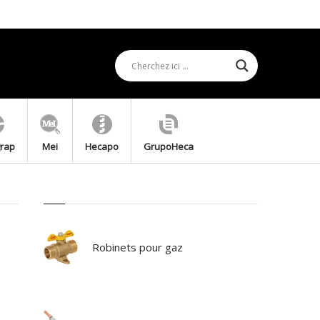
grap
Mei
Hecapo
GrupoHeca
Robinets pour gaz