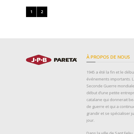
1
2
À PROPOS DE NOUS
1945 a été la fin et le déb
événements importants. La
Seconde Guerre mondiale 
début d’une petite entrep
catalane qui donnerait b
de guerre et qui a continu
grandir et se spécialiser j
jour.
Dans la ville de Sant Feliu