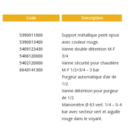
Code
Description
5390011000
Support métallique peint epoxi
5390013400
avec couleur rouge.
5409123430
Vanne double détention M-F
5406120000
3/4
5402120000
Vanne sécurité pour chaudière
6043141300
M-F 1/2×3/4 – 3 bar
Purgeur automatique d’air de
1/2
Vanne détention pour purgeur
de 1/2
Manomètre Ø 63 vert. 1/4 – 0-4
bar avec secteur vert et aiguille
rouge dans le voyant.