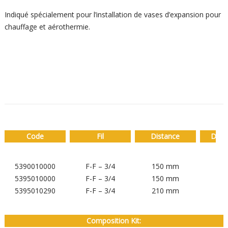
Indiqué spécialement pour l’installation de vases d’expansion pour
chauffage et aérothermie.
Code
Fil
Distance
Dime
5390010000
F-F – 3/4
150 mm
5-
5395010000
F-F – 3/4
150 mm
5-
5395010290
F-F – 3/4
210 mm
5-
Composition Kit: