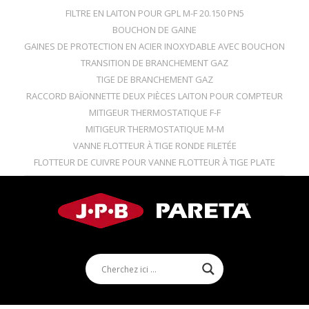
FILTRE EN LAITON POUR GPL M-F 20.150 PN5
BOUCHON DE GAINE
GAINES DE PROTECTION EN ACIER INOXYDABLE AVEC BOUCHON
TRANSITION DE BRANCHEMENT GAZ
TIGE DE BRANCHEMENT GAZ
RACCORD BAÏONNETTE DEUX PIÈCES LAITON POUR COMPTEUR
MITIGEUR THERMOSTATIQUE F-F
MITIGEUR THERMOSTATIQUE M-M
VANNE FLOTTEUR À TIGE RONDE FILETÉE
FLOTTEUR DE CUIVRE POUR VANNE FLOTTEUR À TIGE PLATE