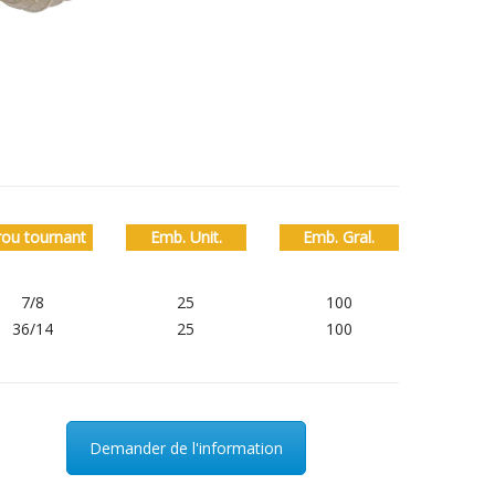
rou tournant
Emb. Unit.
Emb. Gral.
7/8
25
100
36/14
25
100
Demander de l'information