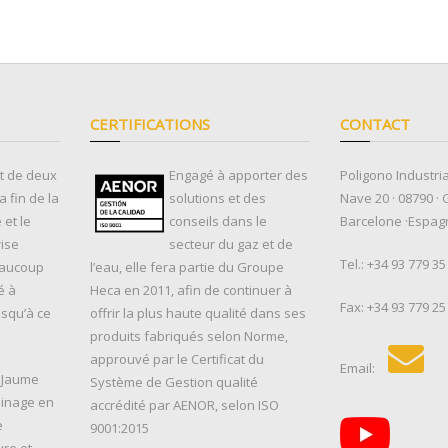
CERTIFICATIONS
CONTACT
ut de deux
Engagé à apporter des
Poligono Industria
 fin de la
solutions et des
Nave 20 · 08790 · 
et le
conseils dans le
Barcelone ·Espag
rise
secteur du gaz et de
Tel.:
+34 93 779 35
eaucoup
l’eau, elle fera partie du Groupe
é à
Heca en 2011, afin de continuer à
Fax: +34 93 779 25
usqu’à ce
offrir la plus haute qualité dans ses
produits fabriqués selon Norme,
approuvé par le Certificat du
Email:
, Jaume
Système de Gestion qualité
sinage en
accrédité par AENOR, selon ISO
e
9001:2015
ure et