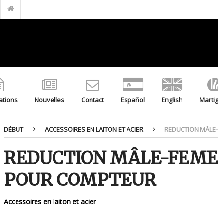
FILTRE EN LAITON POUR GPL M-F 20.150 PN5
BOUCHON DE GAINE
GAINES DE PROTECTION EN ACIER INOXYDABLE AVEC BOUCHON
TRANSITION DE BRANCHEMENT GAZ
TIGE DE BRANCHEMENT GAZ
RACCORD BAÏONNETTE DEUX PIÈCES LAITON POUR COMPTEUR
MITIGEUR THERMOSTATIQUE F-F
cations
Nouvelles
Contact
Español
English
Marti
MITIGEUR THERMOSTATIQUE M-M
VANNE FLOTTEUR À TIGE RONDE FILETÉE
DÉBUT
ACCESSOIRES EN LAITON ET ACIER
REDUCTION MÂLE-
FLOTTEUR DE CUIVRE POUR VANNE FLOTTEUR À TIGE PLATE
REDUCTION MÂLE-FEMEL
POUR COMPTEUR
Accessoires en laiton et acier