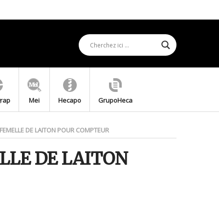
grap
Mei
Hecapo
GrupoHeca
FEMELLE DE LAITON POUR COMPTEUR
LE DE LAITON