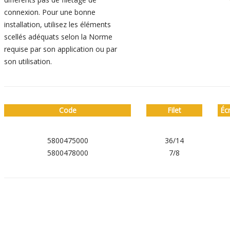
connexion. Pour une bonne
installation, utilisez les éléments
scellés adéquats selon la Norme
requise par son application ou par
son utilisation.
Code
Filet
Éc
5800475000
36/14
5800478000
7/8