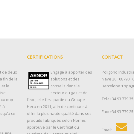
CERTIFICATIONS
CONTACT
ut de deux
Engagé à apporter des
Poligono Industria
 fin de la
solutions et des
Nave 20 · 08790 · 
et le
conseils dans le
Barcelone ·Espag
rise
secteur du gaz et de
Tel.:
+34 93 779 35
eaucoup
l’eau, elle fera partie du Groupe
é à
Heca en 2011, afin de continuer à
Fax: +34 93 779 25
usqu’à ce
offrir la plus haute qualité dans ses
produits fabriqués selon Norme,
approuvé par le Certificat du
Email:
, Jaume