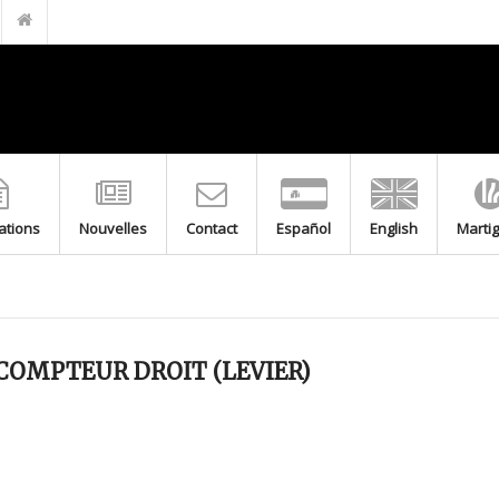
FILTRE EN LAITON POUR GPL M-F 20.150 PN5
BOUCHON DE GAINE
GAINES DE PROTECTION EN ACIER INOXYDABLE AVEC BOUCHON
TRANSITION DE BRANCHEMENT GAZ
TIGE DE BRANCHEMENT GAZ
RACCORD BAÏONNETTE DEUX PIÈCES LAITON POUR COMPTEUR
MITIGEUR THERMOSTATIQUE F-F
cations
Nouvelles
Contact
Español
English
Marti
MITIGEUR THERMOSTATIQUE M-M
VANNE FLOTTEUR À TIGE RONDE FILETÉE
FLOTTEUR DE CUIVRE POUR VANNE FLOTTEUR À TIGE PLATE
COMPTEUR DROIT (LEVIER)