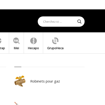
grap
Mei
Hecapo
GrupoHeca
Robinets pour gaz