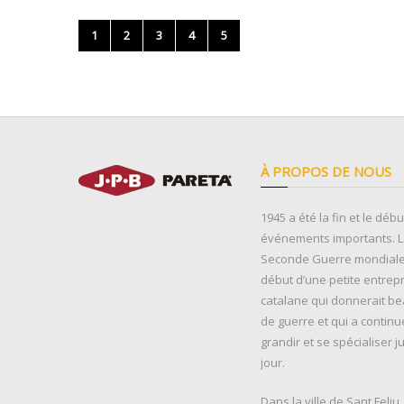
1
2
3
4
5
À PROPOS DE NOUS
1945 a été la fin et le déb
événements importants. La
Seconde Guerre mondiale 
début d’une petite entrep
catalane qui donnerait b
de guerre et qui a continu
grandir et se spécialiser j
jour.
Dans la ville de Sant Feliu