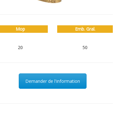
Mop
Emb. Gral.
20
50
Demander de l'information