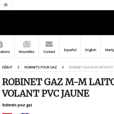
FILTRE EN LAITON POUR GPL M-F 20.150 PN5
BOUCHON DE GAINE
GAINES DE PROTECTION EN ACIER INOXYDABLE AVEC BOUCHON
TRANSITION DE BRANCHEMENT GAZ
TIGE DE BRANCHEMENT GAZ
RACCORD BAÏONNETTE DEUX PIÈCES LAITON POUR COMPTEUR
Español
English
Marti
cations
MITIGEUR THERMOSTATIQUE F-F
Nouvelles
Contact
MITIGEUR THERMOSTATIQUE M-M
VANNE FLOTTEUR À TIGE RONDE FILETÉE
DÉBUT
ROBINETS POUR GAZ
ROBINET GAZ M-M LAITON ET
FLOTTEUR DE CUIVRE POUR VANNE FLOTTEUR À TIGE PLATE
ROBINET GAZ M-M LAIT
VOLANT PVC JAUNE
Robinets pour gaz