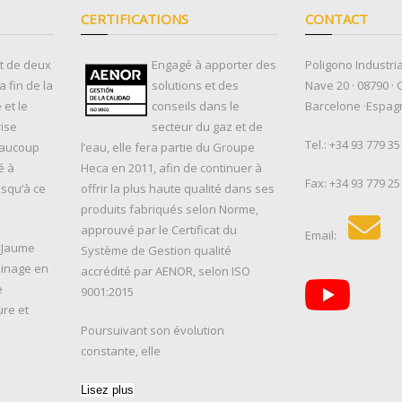
CERTIFICATIONS
CONTACT
ut de deux
Engagé à apporter des
Poligono Industria
 fin de la
solutions et des
Nave 20 · 08790 · 
et le
conseils dans le
Barcelone ·Espag
rise
secteur du gaz et de
Tel.:
+34 93 779 35
eaucoup
l’eau, elle fera partie du Groupe
é à
Heca en 2011, afin de continuer à
Fax: +34 93 779 25
usqu’à ce
offrir la plus haute qualité dans ses
produits fabriqués selon Norme,
approuvé par le Certificat du
Email:
, Jaume
Système de Gestion qualité
sinage en
accrédité par AENOR, selon ISO
e
9001:2015
ure et
Poursuivant son évolution
constante, elle
Lisez plus