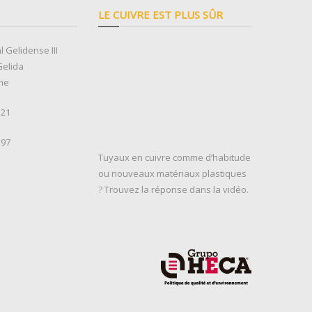
LE CUIVRE EST PLUS SÛR
l Gelidense III
Gelida
ne
 21
 97
Tuyaux en cuivre comme d’habitude
ou nouveaux matériaux plastiques
? Trouvez la réponse dans la vidéo.