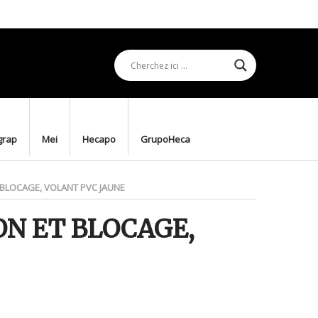
grap
Mei
Hecapo
GrupoHeca
 BLOCAGE, VOLANT PVC JAUNE
ON ET BLOCAGE,