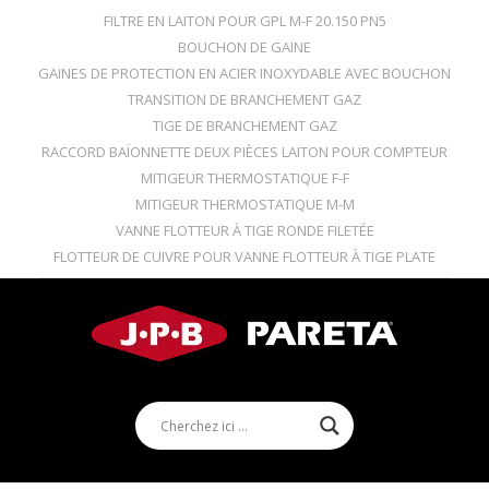
FILTRE EN LAITON POUR GPL M-F 20.150 PN5
BOUCHON DE GAINE
GAINES DE PROTECTION EN ACIER INOXYDABLE AVEC BOUCHON
TRANSITION DE BRANCHEMENT GAZ
TIGE DE BRANCHEMENT GAZ
RACCORD BAÏONNETTE DEUX PIÈCES LAITON POUR COMPTEUR
MITIGEUR THERMOSTATIQUE F-F
MITIGEUR THERMOSTATIQUE M-M
VANNE FLOTTEUR À TIGE RONDE FILETÉE
FLOTTEUR DE CUIVRE POUR VANNE FLOTTEUR À TIGE PLATE