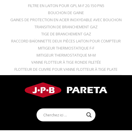
FILTRE EN LAITON POUR GPL M-F 20.150 PN5
BOUCHON DE GAINE
GAINES DE PROTECTION EN ACIER INOXYDABLE AVEC BOUCHON
TRANSITION DE BRANCHEMENT GAZ
TIGE DE BRANCHEMENT GAZ
RACCORD BAÏONNETTE DEUX PIÈCES LAITON POUR COMPTEUR
MITIGEUR THERMOSTATIQUE F-F
MITIGEUR THERMOSTATIQUE M-M
VANNE FLOTTEUR À TIGE RONDE FILETÉE
FLOTTEUR DE CUIVRE POUR VANNE FLOTTEUR À TIGE PLATE