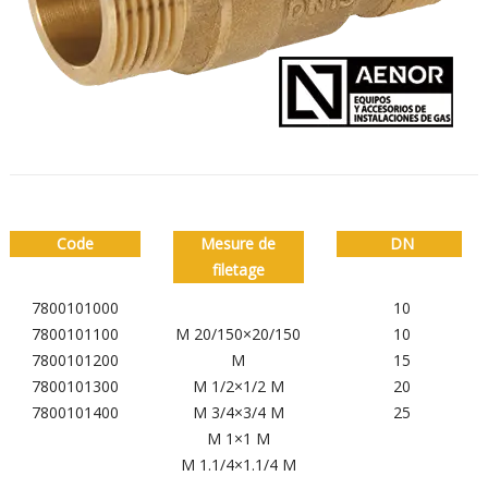
Code
Mesure de
DN
filetage
7800101000
10
7800101100
M 20/150×20/150
10
7800101200
M
15
7800101300
M 1/2×1/2 M
20
7800101400
M 3/4×3/4 M
25
M 1×1 M
M 1.1/4×1.1/4 M