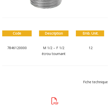
Code
Description
Emb. Unit.
7846120000
M 1/2 – F 1/2
12
écrou tournant
Fiche technique