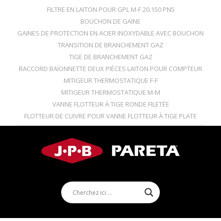
FILTRE EN LAITON POUR GPL M-F 20.150 PN5
BOUCHON DE GAINE
GAINES DE PROTECTION EN ACIER INOXYDABLE AVEC BOUCHON
TRANSITION DE BRANCHEMENT GAZ
TIGE DE BRANCHEMENT GAZ
RACCORD BAÏONNETTE DEUX PIÈCES LAITON POUR COMPTEUR
MITIGEUR THERMOSTATIQUE F-F
MITIGEUR THERMOSTATIQUE M-M
VANNE FLOTTEUR À TIGE RONDE FILETÉE
FLOTTEUR DE CUIVRE POUR VANNE FLOTTEUR À TIGE PLATE