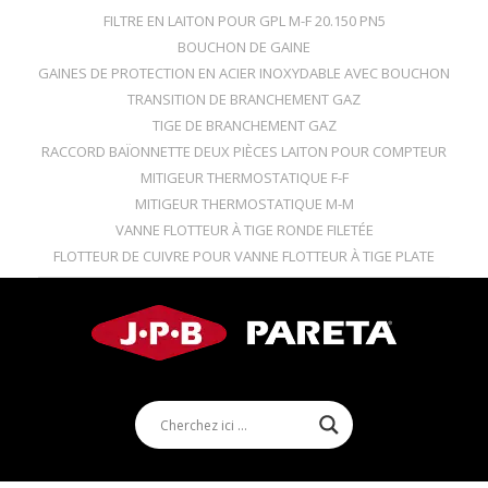
FILTRE EN LAITON POUR GPL M-F 20.150 PN5
BOUCHON DE GAINE
GAINES DE PROTECTION EN ACIER INOXYDABLE AVEC BOUCHON
TRANSITION DE BRANCHEMENT GAZ
TIGE DE BRANCHEMENT GAZ
RACCORD BAÏONNETTE DEUX PIÈCES LAITON POUR COMPTEUR
MITIGEUR THERMOSTATIQUE F-F
MITIGEUR THERMOSTATIQUE M-M
VANNE FLOTTEUR À TIGE RONDE FILETÉE
FLOTTEUR DE CUIVRE POUR VANNE FLOTTEUR À TIGE PLATE