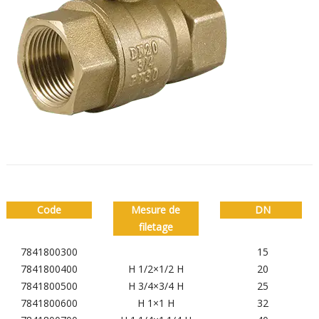
Code
Mesure de
DN
filetage
7841800300
15
7841800400
H 1/2×1/2 H
20
7841800500
H 3/4×3/4 H
25
7841800600
H 1×1 H
32