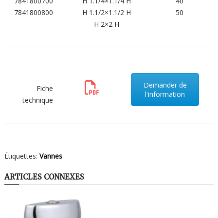
7841800700
H 1.1/4×1.1/4 H
40
7841800800
H 1.1/2×1.1/2 H
50
H 2×2 H
Demander de
Fiche
l'information
technique
Étiquettes:
Vannes
ARTICLES CONNEXES